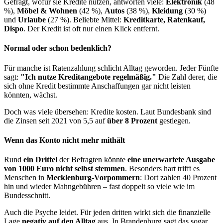
Gefragt, wofür sie Kredite nutzen, antworten viele:
Elektronik
(48
%),
Möbel & Wohnen
(42 %),
Autos
(38 %),
Kleidung
(30 %)
und
Urlaube
(27 %). Beliebte Mittel:
Kreditkarte, Ratenkauf,
Dispo
. Der Kredit ist oft nur einen Klick entfernt.
Normal oder schon bedenklich?
Für manche ist Ratenzahlung schlicht Alltag geworden. Jeder Fünfte
sagt:
"Ich nutze Kreditangebote regelmäßig."
Die Zahl derer, die
sich ohne Kredit bestimmte Anschaffungen gar nicht leisten
könnten, wächst.
Doch was viele übersehen: Kredite kosten. Laut Bundesbank sind
die Zinsen seit 2021 von 5,5 auf
über 8 Prozent
gestiegen.
Wenn das Konto nicht mehr mithält
Rund
ein Drittel
der Befragten könnte
eine unerwartete Ausgabe
von 1000 Euro nicht selbst stemmen
. Besonders hart trifft es
Menschen in
Mecklenburg-Vorpommern
: Dort zahlen 40 Prozent
hin und wieder Mahngebühren – fast doppelt so viele wie im
Bundesschnitt.
Auch die Psyche leidet. Für jeden dritten wirkt sich die finanzielle
Lage
negativ auf den Alltag
aus. In Brandenburg sagt das sogar