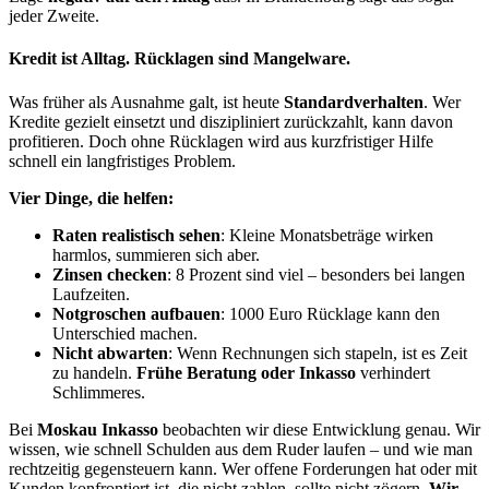
jeder Zweite.
Kredit ist Alltag. Rücklagen sind Mangelware.
Was früher als Ausnahme galt, ist heute
Standardverhalten
. Wer
Kredite gezielt einsetzt und diszipliniert zurückzahlt, kann davon
profitieren. Doch ohne Rücklagen wird aus kurzfristiger Hilfe
schnell ein langfristiges Problem.
Vier Dinge, die helfen:
Raten realistisch sehen
: Kleine Monatsbeträge wirken
harmlos, summieren sich aber.
Zinsen checken
: 8 Prozent sind viel – besonders bei langen
Laufzeiten.
Notgroschen aufbauen
: 1000 Euro Rücklage kann den
Unterschied machen.
Nicht abwarten
: Wenn Rechnungen sich stapeln, ist es Zeit
zu handeln.
Frühe Beratung oder Inkasso
verhindert
Schlimmeres.
Bei
Moskau Inkasso
beobachten wir diese Entwicklung genau. Wir
wissen, wie schnell Schulden aus dem Ruder laufen – und wie man
rechtzeitig gegensteuern kann. Wer offene Forderungen hat oder mit
Kunden konfrontiert ist, die nicht zahlen, sollte nicht zögern.
Wir