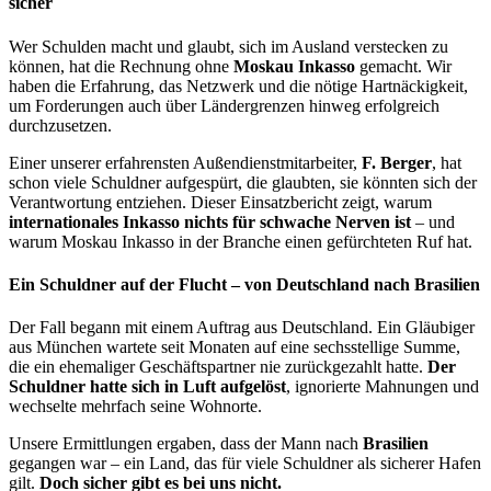
sicher
Wer Schulden macht und glaubt, sich im Ausland verstecken zu
können, hat die Rechnung ohne
Moskau Inkasso
gemacht. Wir
haben die Erfahrung, das Netzwerk und die nötige Hartnäckigkeit,
um Forderungen auch über Ländergrenzen hinweg erfolgreich
durchzusetzen.
Einer unserer erfahrensten Außendienstmitarbeiter,
F. Berger
, hat
schon viele Schuldner aufgespürt, die glaubten, sie könnten sich der
Verantwortung entziehen. Dieser Einsatzbericht zeigt, warum
internationales Inkasso nichts für schwache Nerven ist
– und
warum Moskau Inkasso in der Branche einen gefürchteten Ruf hat.
Ein Schuldner auf der Flucht – von Deutschland nach Brasilien
Der Fall begann mit einem Auftrag aus Deutschland. Ein Gläubiger
aus München wartete seit Monaten auf eine sechsstellige Summe,
die ein ehemaliger Geschäftspartner nie zurückgezahlt hatte.
Der
Schuldner hatte sich in Luft aufgelöst
, ignorierte Mahnungen und
wechselte mehrfach seine Wohnorte.
Unsere Ermittlungen ergaben, dass der Mann nach
Brasilien
gegangen war – ein Land, das für viele Schuldner als sicherer Hafen
gilt.
Doch sicher gibt es bei uns nicht.