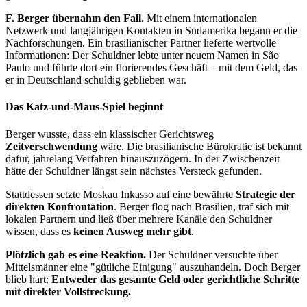
F. Berger übernahm den Fall.
Mit einem internationalen
Netzwerk und langjährigen Kontakten in Südamerika begann er die
Nachforschungen. Ein brasilianischer Partner lieferte wertvolle
Informationen: Der Schuldner lebte unter neuem Namen in São
Paulo und führte dort ein florierendes Geschäft – mit dem Geld, das
er in Deutschland schuldig geblieben war.
Das Katz-und-Maus-Spiel beginnt
Berger wusste, dass ein klassischer Gerichtsweg
Zeitverschwendung
wäre. Die brasilianische Bürokratie ist bekannt
dafür, jahrelang Verfahren hinauszuzögern. In der Zwischenzeit
hätte der Schuldner längst sein nächstes Versteck gefunden.
Stattdessen setzte Moskau Inkasso auf eine bewährte
Strategie der
direkten Konfrontation
. Berger flog nach Brasilien, traf sich mit
lokalen Partnern und ließ über mehrere Kanäle den Schuldner
wissen, dass es
keinen Ausweg mehr gibt
.
Plötzlich gab es eine Reaktion.
Der Schuldner versuchte über
Mittelsmänner eine "gütliche Einigung" auszuhandeln. Doch Berger
blieb hart:
Entweder das gesamte Geld oder gerichtliche Schritte
mit direkter Vollstreckung.